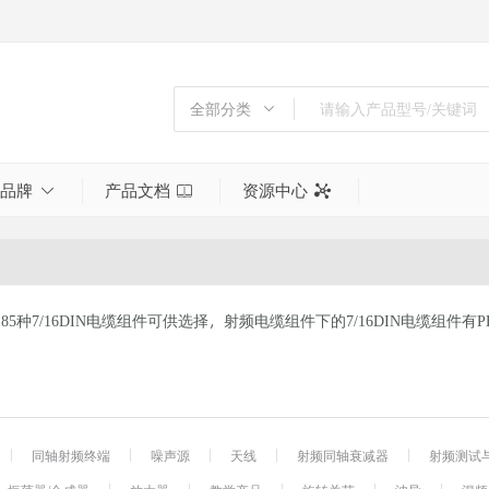
全部分类
全部分类
倍频器
品牌
产品文档
资源中心
功分器
同轴射频终端
噪声源
天线
达185种7/16DIN电缆组件可供选择，射频电缆组件下的7/16DIN电缆组件有PE31
射频同轴衰减器
射频测试与测量
射频电缆组件
射频转接头
工具
同轴射频终端
噪声源
天线
射频同轴衰减器
射频测试
巴伦