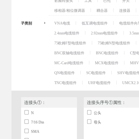
射频转接头
工具
巴伦
开关
移相器/相位微调器
耦合器
连接器
子类别
VNA电缆
低互调电缆组件
电缆组件向
2.4mm电缆组件
2.92mm电缆组件
3.5
75欧姆F型电缆组件
75欧姆N型电缆组件
BNC双轴电缆组件
BNC电缆组件
C型
MC-Card电缆组件
MCX电缆组件
MH
QN电缆组件
SC电缆组件
SHV电缆组
TNC电缆组件
UHF电缆组件
UMCX2
连接头①：
连接头序号①属性：
N
公头
7/16 Din
母头
SMA