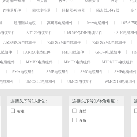
振荡器/合成器
放大器
教学产品
旋转关节
波导
混频
开关
连接器配件
阻抗变换器
限幅器/检波器
隔离器/环行器
高
振荡器/合成器
导
通用测试电缆
高可靠电缆组件
1.0mm电缆组件
1.6/5.6
放大器
mm电缆组件
3/4"-20电缆组件
4.1/9.5迷你DIN电缆组件
4.3-10电缆组
波导
混频器
75欧姆RCA电缆组件
75欧姆SMB电缆组件
75欧姆SMC电缆组件
滤波器
电缆组件
FAKRA电缆组件
FME电缆组件
GR874电缆组件
H
同轴电缆
V电缆组件
MMBX电缆组件
MMCX电缆组件
MTRJ(FO)电缆组件
直流阻断器
件
SMA电缆组件
SMB电缆组件
SMC电缆组件
SMP电缆组件
移相器/相位微调器
.1电缆组件
UMCX2.5电缆组件
UMCX电缆组件
WMCX1.6电缆组件
耦合器
射频连接器
连接头序号①极性：
连接头序号①转角角度：
连接器配件
阻抗变换器
标准
直插
限幅器/检波器
直角
隔离器/环行器
高可靠性