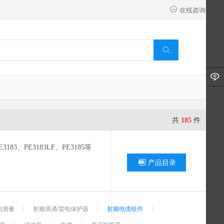
在线咨询
共
185
件
83、PE3183LF、PE3185等
产品目录
与测量
射频浪涌/雷电保护器
射频电缆组件