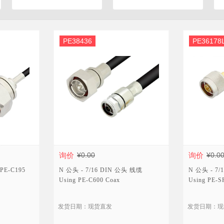
T型偏置器 Bias Tee
防尘帽
环形器
PE38436
PE36178
连接器附件
检测器
均衡器
硬件
匹配板
注塑成型
跳线
相位微调器
询价
¥0.00
询价
¥0.0
旋转接头
PE-C195
N 公头 - 7/16 DIN 公头 线缆
N 公头 - 7
Using PE-C600 Coax
Using PE-S
短路器
浪涌保护器
发货日期：现货直发
发货日期：现
负载端子
雷击浪涌