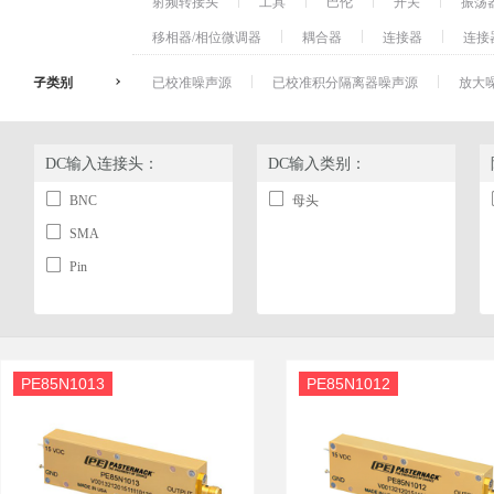
射频转接头
工具
巴伦
开关
振荡
移相器/相位微调器
耦合器
连接器
连接
子类别
已校准噪声源
已校准积分隔离器噪声源
放大
DC输入连接头：
DC输入类别：
BNC
母头
SMA
Pin
PE85N1013
PE85N1012