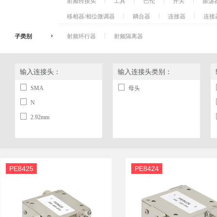
射频转接头
工具
巴伦
开关
振荡
移相器/相位微调器
耦合器
连接器
连接
子类别
射频环行器
射频隔离器
输入连接头：
输入连接头类别：
SMA
母头
N
2.92mm
PE8425
PE8424