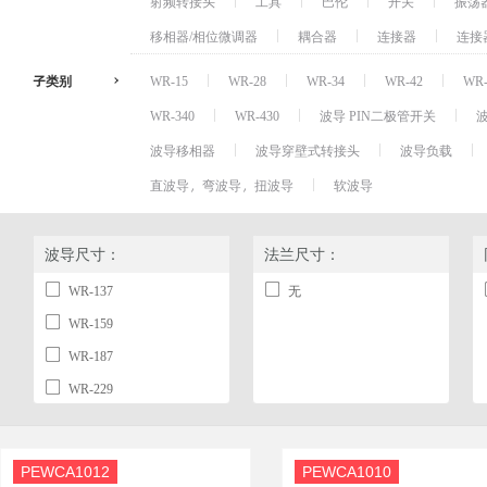
射频转接头
工具
巴伦
开关
振荡
移相器/相位微调器
耦合器
连接器
连接
子类别
WR-15
WR-28
WR-34
WR-42
WR-
WR-340
WR-430
波导 PIN二极管开关
波导移相器
波导穿壁式转接头
波导负载
直波导，弯波导，扭波导
软波导
波导尺寸：
法兰尺寸：
WR-137
无
WR-159
WR-187
WR-229
WR-284
WR-340
PEWCA1012
PEWCA1010
WR-430