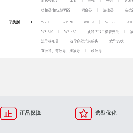
射频转接头
工具
巴伦
开关
振荡
移相器/相位微调器
耦合器
连接器
连接
子类别
WR-15
WR-28
WR-34
WR-42
WR-
WR-340
WR-430
波导 PIN二极管开关
波导移相器
波导穿壁式转接头
波导负载
直波导，弯波导，扭波导
软波导
正品保障
选型优化