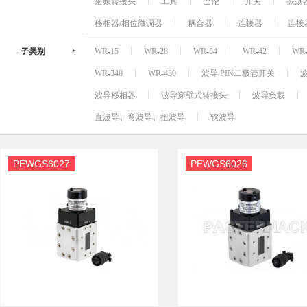
射频转接头
工具
巴伦
开关
振荡
移相器/相位微调器
耦合器
连接器
连接
子类别
WR-15
WR-28
WR-34
WR-42
WR-
WR-340
WR-430
波导 PIN二极管开关
波导移相器
波导穿壁式转接头
波导负载
直波导，弯波导，扭波导
软波导
PEWGS6027
PEWGS6026