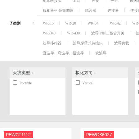
射频转接头
工具
巴伦
开关
振荡
移相器/相位微调器
耦合器
连接器
连接
子类别
WR-15
WR-28
WR-34
WR-42
WR-
WR-340
WR-430
波导 PIN二极管开关
波导移相器
波导穿壁式转接头
波导负载
直波导，弯波导，扭波导
软波导
天线类型：
极化方向：
Portable
Vertical
PEWCT1112
PEWGS6027