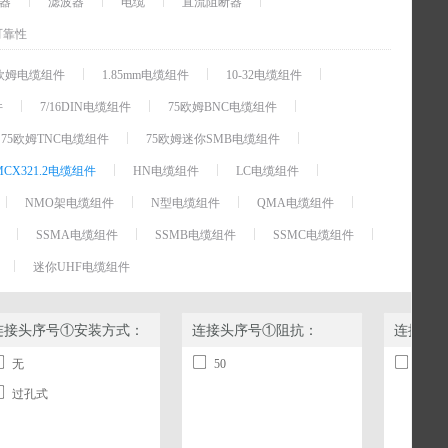
器
滤波器
电缆
直流阻断器
可靠性
 75欧姆电缆组件
1.85mm电缆组件
10-32电缆组件
件
7/16DIN电缆组件
75欧姆BNC电缆组件
75欧姆TNC电缆组件
75欧姆迷你SMB电缆组件
MCX321.2电缆组件
HN电缆组件
LC电缆组件
NMO架电缆组件
N型电缆组件
QMA电缆组件
SSMA电缆组件
SSMB电缆组件
SSMC电缆组件
迷你UHF电缆组件
连接头序号①安装方式：
连接头序号①阻抗：
连接头
无
50
HMCX
过孔式