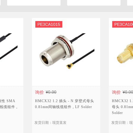
T型偏置器 Bias Tee
防尘帽
环形器
PE3CA1015
PE3CA10
连接器附件
检测器
均衡器
硬件
匹配板
注塑成型
跳线
相位微调器
询价
¥0.00
询价
¥0.0
旋转接头
反极性 SMA
HMCX32 1.2 插头 - N 穿壁式母头
HMCX32 1
线缆组件 ,
0.81mm同轴线缆组件 , LF Solder
母头 0.81
短路器
Solder
浪涌保护器
发货日期：现货直发
发货日期：现
负载端子
雷击浪涌