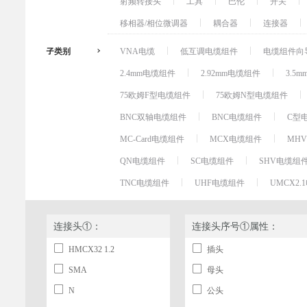
射频转接头
工具
巴伦
开关
移相器/相位微调器
耦合器
连接器
子类别
VNA电缆
低互调电缆组件
电缆组件向
2.4mm电缆组件
2.92mm电缆组件
3.5
75欧姆F型电缆组件
75欧姆N型电缆组件
BNC双轴电缆组件
BNC电缆组件
C型
MC-Card电缆组件
MCX电缆组件
MH
QN电缆组件
SC电缆组件
SHV电缆组
TNC电缆组件
UHF电缆组件
UMCX2
连接头①：
连接头序号①属性：
HMCX32 1.2
插头
SMA
母头
N
公头