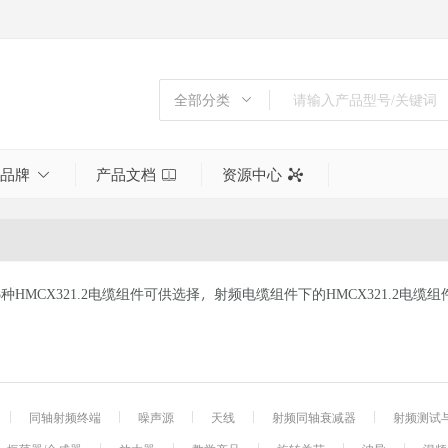
全部分类
全部分类
倍频器
品牌
产品文档
资源中心
功分器
同轴射频终端
噪声源
天线
多达5种HMCX321.2电缆组件可供选择，射频电缆组件下的HMCX321.2电缆组件有P
射频同轴衰减器
射频测试与测量
射频电缆组件
射频转接头
工具
同轴射频终端
噪声源
天线
射频同轴衰减器
射频测试
巴伦