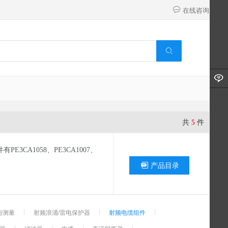
在线咨询
共
5
件
E3CA1058、PE3CA1007、
产品目录
与测量
射频浪涌/雷电保护器
射频电缆组件