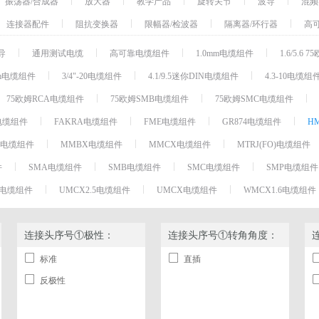
振荡器/合成器
放大器
教学产品
旋转关节
波导
混频
开关
连接器配件
阻抗变换器
限幅器/检波器
隔离器/环行器
高
振荡器/合成器
导
通用测试电缆
高可靠电缆组件
1.0mm电缆组件
1.6/5.6
放大器
mm电缆组件
3/4"-20电缆组件
4.1/9.5迷你DIN电缆组件
4.3-10电缆组
波导
混频器
75欧姆RCA电缆组件
75欧姆SMB电缆组件
75欧姆SMC电缆组件
滤波器
电缆组件
FAKRA电缆组件
FME电缆组件
GR874电缆组件
H
同轴电缆
V电缆组件
MMBX电缆组件
MMCX电缆组件
MTRJ(FO)电缆组件
直流阻断器
件
SMA电缆组件
SMB电缆组件
SMC电缆组件
SMP电缆组件
移相器/相位微调器
.1电缆组件
UMCX2.5电缆组件
UMCX电缆组件
WMCX1.6电缆组件
耦合器
射频连接器
连接头序号①极性：
连接头序号①转角角度：
连接器配件
阻抗变换器
标准
直插
限幅器/检波器
反极性
隔离器/环行器
高可靠性